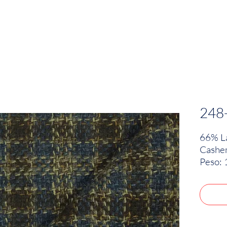
EMPRESA
SOSTENIBILIDAD
MARCAS
248
66% La
Cashe
Peso: 
Woven 