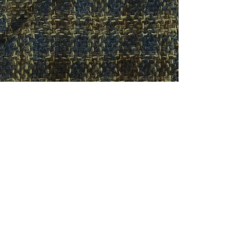
CONTACTO
Celular: 315 229 41 54
E- mail:
ventas@dysatex.com
-
info@dysatex.com
© 2026 DYSATEX S.A.S. - BOGOTÁ, COLOMBIA