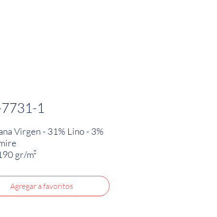
PRODUCTOS
INNOVACIÓN TEXTIL
CONTA
-7731-1
na Virgen - 31% Lino - 3%
mire
190 gr/m²
in Italy
Agregar a favoritos