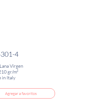
PRODUCTOS
INNOVACIÓN TEXTIL
CONTA
4301-4
Lana Virgen
210 gr/m²
in Italy
Agregar a favoritos