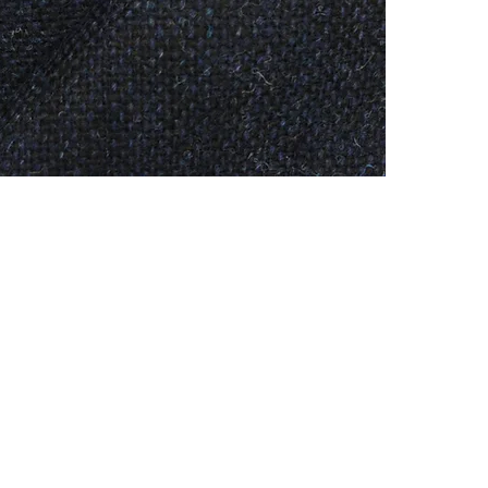
CONTACTO
Celular: 315 229 41 54
E- mail:
ventas@dysatex.com
-
info@dysatex.com
© 2026 DYSATEX S.A.S. - BOGOTÁ, COLOMBIA