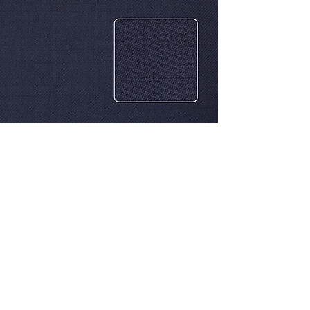
CONTACTO
Celular: 315 229 41 54
E- mail:
ventas@dysatex.com
-
info@dysatex.com
© 2026 DYSATEX S.A.S. - BOGOTÁ, COLOMBIA