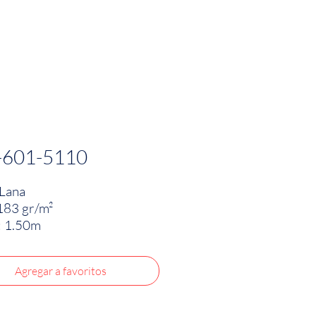
PRODUCTOS
INNOVACIÓN TEXTIL
CONTA
-601-5110
Lana
183 gr/m²
: 1.50m
Agregar a favoritos