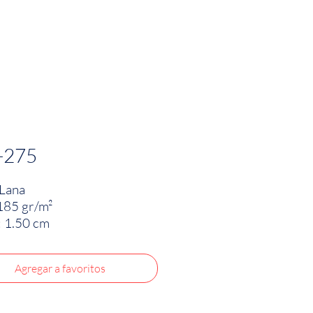
PRODUCTOS
INNOVACIÓN TEXTIL
CONTA
-275
Lana
185 gr/m²
 1.50 cm
Agregar a favoritos