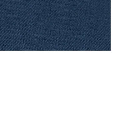
CONTACTO
Celular: 315 229 41 54
E- mail:
ventas@dysatex.com
-
info@dysatex.com
© 2026 DYSATEX S.A.S. - BOGOTÁ, COLOMBIA