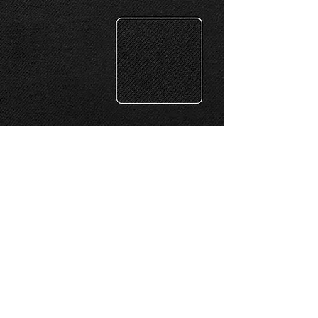
CONTACTO
Celular: 315 229 41 54
E- mail:
ventas@dysatex.com
-
info@dysatex.com
© 2026 DYSATEX S.A.S. - BOGOTÁ, COLOMBIA