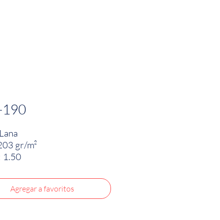
PRODUCTOS
INNOVACIÓN TEXTIL
CONTA
-190
Lana
203 gr/m²
 1.50
Agregar a favoritos