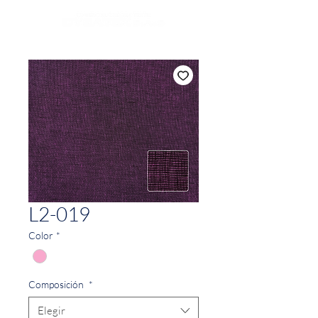
L2-019
Color
*
Composición
*
Elegir