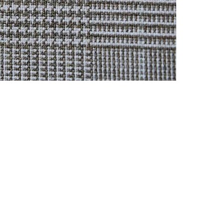
CONTACTO
Celular: 315 229 41 54
E- mail:
ventas@dysatex.com
-
info@dysatex.com
© 2026 DYSATEX S.A.S. - BOGOTÁ, COLOMBIA