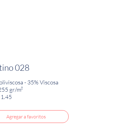
PRODUCTOS
INNOVACIÓN TEXTIL
CONTA
tino 028
liviscosa - 35% Viscosa
255 gr/m²
:1.45
Agregar a favoritos