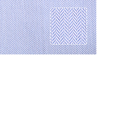
CONTACTO
Celular: 315 229 41 54
E- mail:
ventas@dysatex.com
-
info@dysatex.com
© 2026 DYSATEX S.A.S. - BOGOTÁ, COLOMBIA