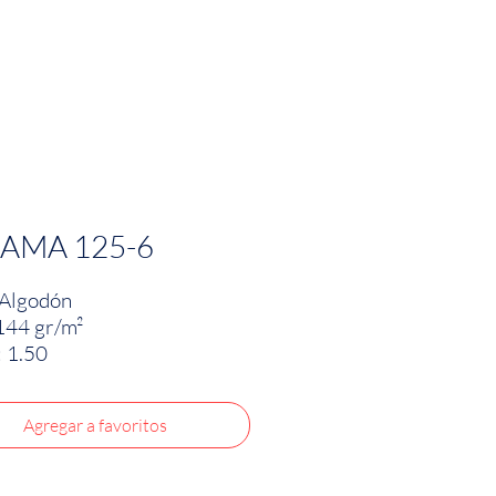
PRODUCTOS
INNOVACIÓN TEXTIL
CONTA
AMA 125-6
Algodón
144 gr/m²
 1.50
Agregar a favoritos