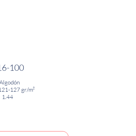
PRODUCTOS
INNOVACIÓN TEXTIL
CONTA
16-100
Algodón
121-127 gr/m²
 1.44