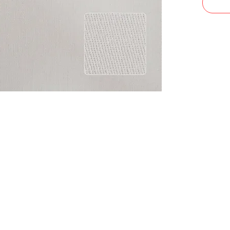
CONTACTO
Celular: 315 229 41 54
E- mail:
ventas@dysatex.com
-
info@dysatex.com
© 2026 DYSATEX S.A.S. - BOGOTÁ, COLOMBIA