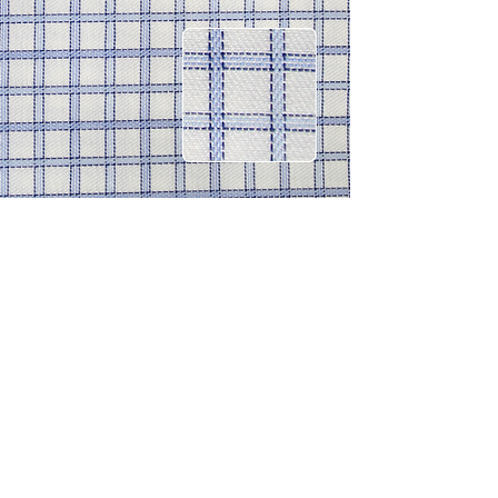
CONTACTO
Celular: 315 229 41 54
E- mail:
ventas@dysatex.com
-
info@dysatex.com
© 2026 DYSATEX S.A.S. - BOGOTÁ, COLOMBIA