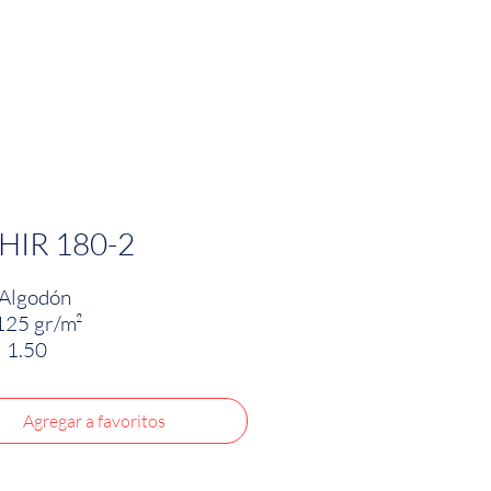
PRODUCTOS
INNOVACIÓN TEXTIL
CONTA
HIR 180-2
Algodón
125 gr/m²
 1.50
Agregar a favoritos