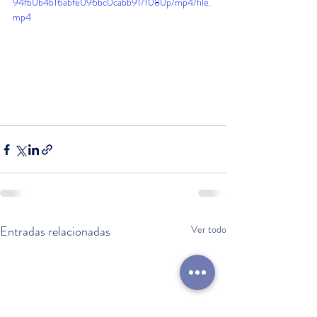
94fb0b4b16abfe096bc0cabb91/1080p/mp4/file.
mp4
Entradas relacionadas
Ver todo