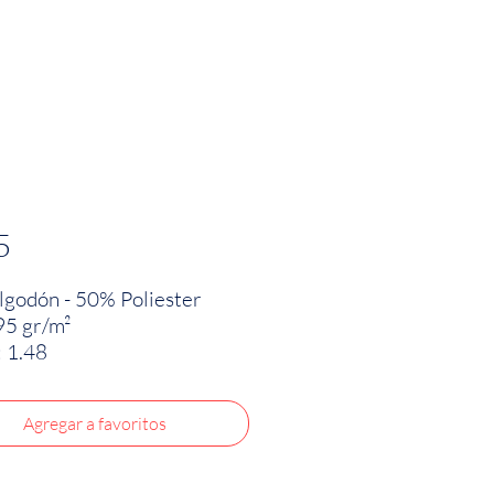
PRODUCTOS
INNOVACIÓN TEXTIL
CONTA
5
godón - 50% Poliester
95 gr/m²
 1.48
Agregar a favoritos