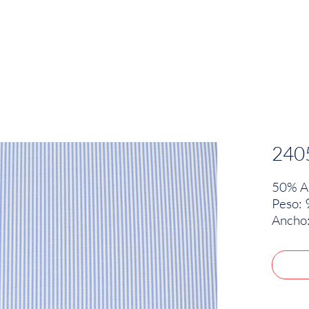
EMPRESA
SOSTENIBILIDAD
MARCAS
240
50% Al
Peso: 
Ancho: