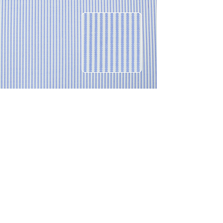
CONTACTO
Celular: 315 229 41 54
E- mail:
ventas@dysatex.com
-
info@dysatex.com
© 2026 DYSATEX S.A.S. - BOGOTÁ, COLOMBIA