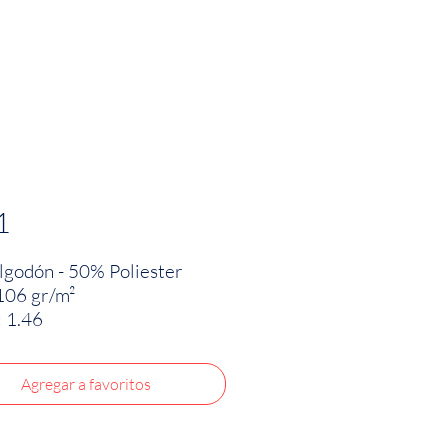
PRODUCTOS
INNOVACIÓN TEXTIL
CONTA
1
godón - 50% Poliester
106 gr/m²
 1.46
Agregar a favoritos