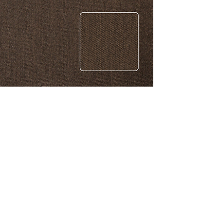
CONTACTO
Celular: 315 229 41 54
E- mail:
ventas@dysatex.com
-
info@dysatex.com
© 2026 DYSATEX S.A.S. - BOGOTÁ, COLOMBIA