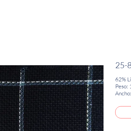
EMPRESA
SOSTENIBILIDAD
MARCAS
25-
62% Li
Peso: 
Ancho: