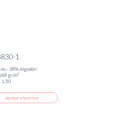
PRODUCTOS
INNOVACIÓN TEXTIL
CONTA
8830-1
no - 38% Algodón
168 gr/m²
 1.50
Agregar a favoritos