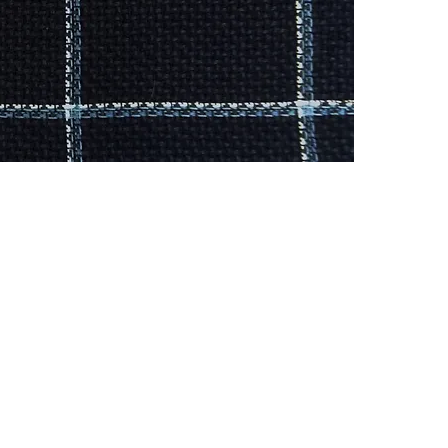
CONTACTO
Celular: 315 229 41 54
E- mail:
ventas@dysatex.com
-
info@dysatex.com
© 2026 DYSATEX S.A.S. - BOGOTÁ, COLOMBIA