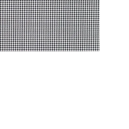
CONTACTO
Celular: 315 229 41 54
E- mail:
ventas@dysatex.com
-
info@dysatex.com
© 2026 DYSATEX S.A.S. - BOGOTÁ, COLOMBIA