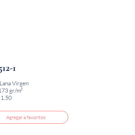
PRODUCTOS
INNOVACIÓN TEXTIL
CONTA
512-1
Lana Virgen
173 gr/m²
:1.50
Agregar a favoritos