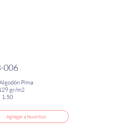
PRODUCTOS
INNOVACIÓN TEXTIL
CONTA
3-006
Algodón Pima
129 gr/m2
 1.50
Agregar a favoritos