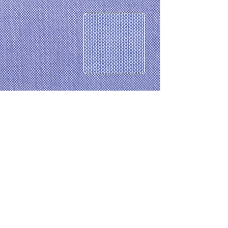
CONTACTO
Celular: 315 229 41 54
E- mail:
ventas@dysatex.com
-
info@dysatex.com
© 2026 DYSATEX S.A.S. - BOGOTÁ, COLOMBIA