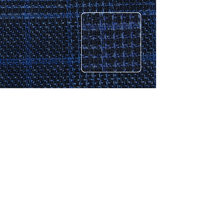
CONTACTO
Celular: 315 229 41 54
E- mail:
ventas@dysatex.com
-
info@dysatex.com
© 2026 DYSATEX S.A.S. - BOGOTÁ, COLOMBIA