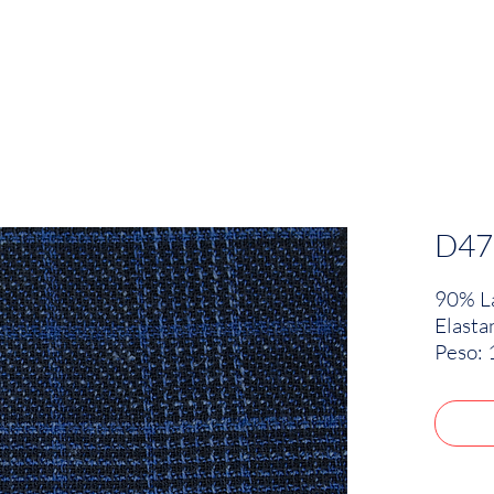
EMPRESA
SOSTENIBILIDAD
MARCAS
D47
90% La
Elasta
Peso: 
Ancho: