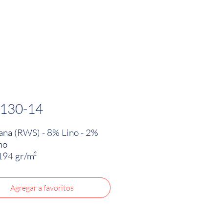
PRODUCTOS
INNOVACIÓN TEXTIL
CONTA
130-14
na (RWS) - 8% Lino - 2%
no
194 gr/m²
 1.55 - 1.60 m
Agregar a favoritos