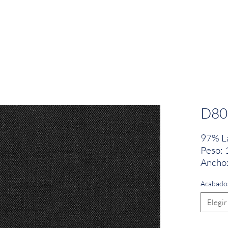
EMPRESA
SOSTENIBILIDAD
MARCAS
D80
97% La
Peso: 
Ancho:
Acabado
Elegir