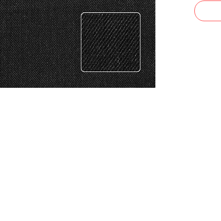
CONTACTO
Celular: 315 229 41 54
E- mail:
ventas@dysatex.com
-
info@dysatex.com
© 2026 DYSATEX S.A.S. - BOGOTÁ, COLOMBIA