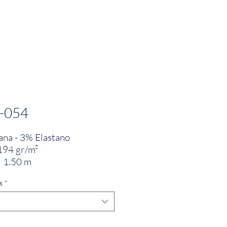
PRODUCTOS
INNOVACIÓN TEXTIL
CONTA
-054
na - 3% Elastano
194 gr/m²
 1.50 m
s
*