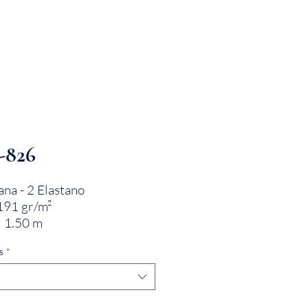
PRODUCTOS
INNOVACIÓN TEXTIL
CONTA
-826
na - 2 Elastano
191 gr/m²
 1.50 m
s
*