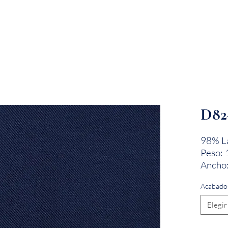
EMPRESA
SOSTENIBILIDAD
MARCAS
D82
98% La
Peso: 
Ancho:
Acabado
Elegir