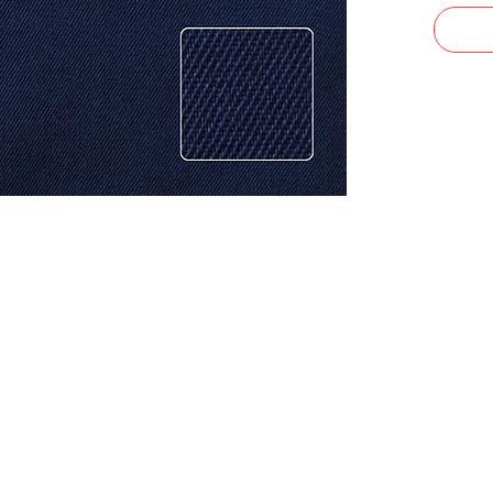
CONTACTO
Celular: 315 229 41 54
E- mail:
ventas@dysatex.com
-
info@dysatex.com
© 2026 DYSATEX S.A.S. - BOGOTÁ, COLOMBIA