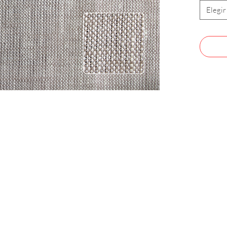
Elegir
CONTACTO
Celular: 315 229 41 54
E- mail:
ventas@dysatex.com
-
info@dysatex.com
© 2026 DYSATEX S.A.S. - BOGOTÁ, COLOMBIA