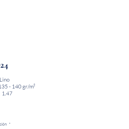
PRODUCTOS
INNOVACIÓN TEXTIL
CONTA
024
Lino
135 - 140 gr/m²
 1.47
ción
*