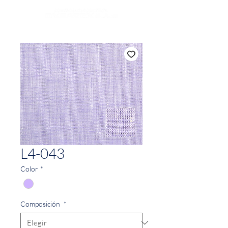
L4-043
Color
*
Composición
*