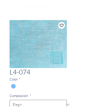
L4-074
Color
*
Composición
*