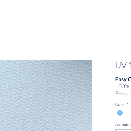
EMPRESA
SOSTENIBILIDAD
MARCAS
UV 
Easy 
100% 
Peso: 
Ancho:
Color
*
Acabado