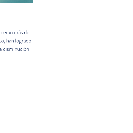
eneran más del 
to, han logrado 
la disminución 
.