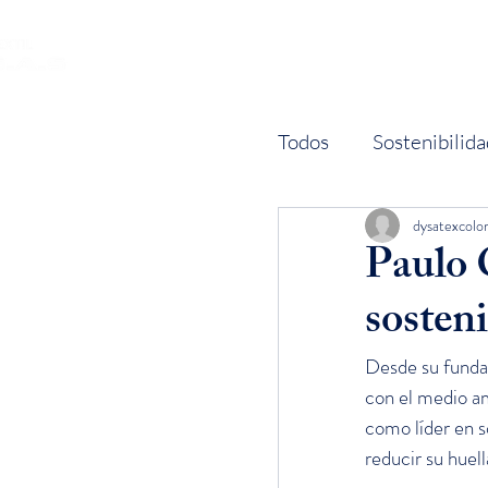
INICIO
Todos
Sostenibilida
dysatexcolo
Paulo 
sosteni
Desde su funda
con el medio am
como líder en s
reducir su huel