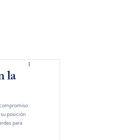
PRODUCTOS
INNOVACIÓN TEXTIL
CONTA
 la
 compromiso 
su posición 
erdes para 