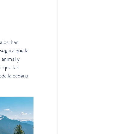
les, han 
segura que la 
 animal y 
 que los 
oda la cadena 