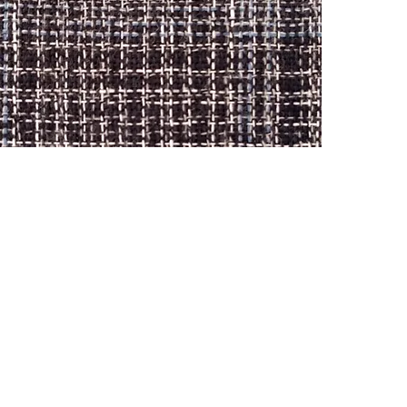
CONTACTO
Celular: 315 229 41 54
E- mail:
ventas@dysatex.com
-
info@dysatex.com
© 2026 DYSATEX S.A.S. - BOGOTÁ, COLOMBIA