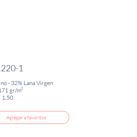
PRODUCTOS
INNOVACIÓN TEXTIL
CONTA
1220-1
no - 32% Lana Virgen
171 gr/m²
 1.50
Agregar a favoritos