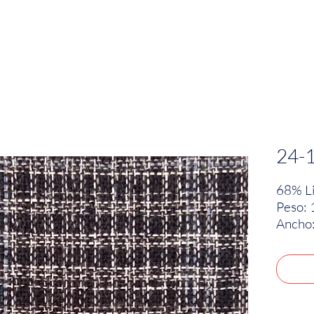
EMPRESA
SOSTENIBILIDAD
MARCAS
24-
68% Li
Peso: 
Ancho: