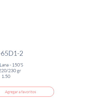
PRODUCTOS
INNOVACIÓN TEXTIL
CONTA
-65D1-2
ana - 150'S
220/230 gr
 1.50
Agregar a favoritos