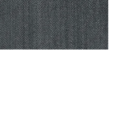
CONTACTO
Celular: 315 229 41 54
E- mail:
ventas@dysatex.com
-
info@dysatex.com
© 2026 DYSATEX S.A.S. - BOGOTÁ, COLOMBIA