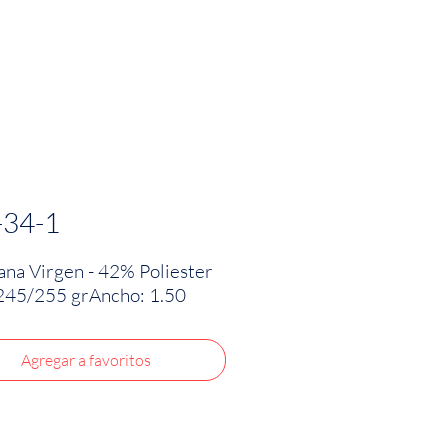
PRODUCTOS
INNOVACIÓN TEXTIL
CONTA
-34-1
na Virgen - 42% Poliester
245/255 grAncho: 1.50
Agregar a favoritos