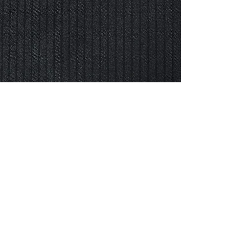
CONTACTO
Celular: 315 229 41 54
E- mail:
ventas@dysatex.com
-
info@dysatex.com
© 2026 DYSATEX S.A.S. - BOGOTÁ, COLOMBIA