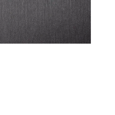
CONTACTO
Celular: 315 229 41 54
E- mail:
ventas@dysatex.com
-
info@dysatex.com
© 2026 DYSATEX S.A.S. - BOGOTÁ, COLOMBIA