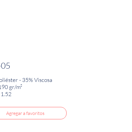
PRODUCTOS
INNOVACIÓN TEXTIL
CONTA
-05
liéster - 35% Viscosa
190 gr/m²
:1.52
Agregar a favoritos