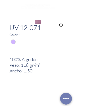
UV 12-071
Color
*
100% Algodón
Peso: 118 gr/m²
Ancho: 1.50
CONTACTO
Celular:
315 229 41 54
E- mail:
ventas@dysatex.com
-
info@dysatex.com