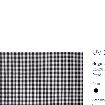
EMPRESA
SOSTENIBILIDAD
MARCAS
UV 
Regula
100% 
Peso: 
Ancho:
Color
*
Acabado