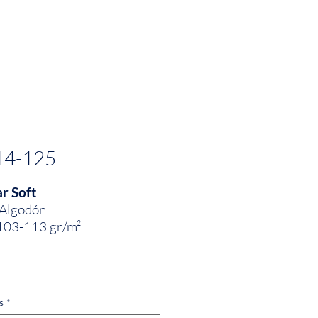
PRODUCTOS
INNOVACIÓN TEXTIL
CONTA
14-125
r Soft
Algodón
103-113 gr/m²
 1.50
s
*