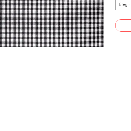
Elegir
CONTACTO
Celular: 315 229 41 54
E- mail:
ventas@dysatex.com
-
info@dysatex.com
© 2026 DYSATEX S.A.S. - BOGOTÁ, COLOMBIA