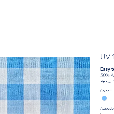
EMPRESA
SOSTENIBILIDAD
MARCAS
UV 
Easy t
50% A
Peso: 
Ancho:
Color
*
Acabado