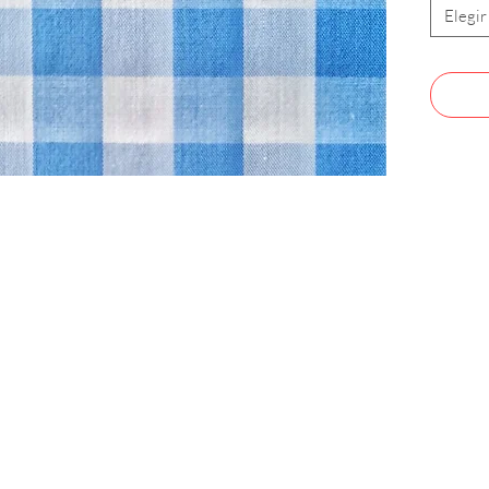
Elegir
CONTACTO
Celular: 315 229 41 54
E- mail:
ventas@dysatex.com
-
info@dysatex.com
© 2026 DYSATEX S.A.S. - BOGOTÁ, COLOMBIA