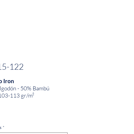
PRODUCTOS
INNOVACIÓN TEXTIL
CONTA
15-122
o Iron
lgodón - 50% Bambú
103-113 gr/m²
 1.50
s
*