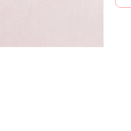
CONTACTO
Celular: 315 229 41 54
E- mail:
ventas@dysatex.com
-
info@dysatex.com
© 2026 DYSATEX S.A.S. - BOGOTÁ, COLOMBIA