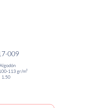
PRODUCTOS
INNOVACIÓN TEXTIL
CONTA
17-009
Algodón
100-113 gr/m²
 1.50