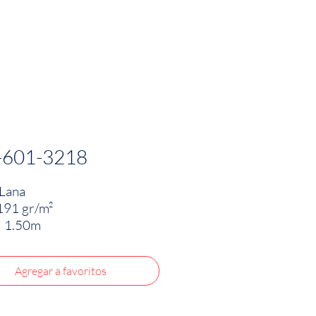
PRODUCTOS
INNOVACIÓN TEXTIL
CONTA
-601-3218
Lana
191 gr/m²
: 1.50m
Agregar a favoritos