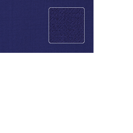
CONTACTO
Celular: 315 229 41 54
E- mail:
ventas@dysatex.com
-
info@dysatex.com
© 2026 DYSATEX S.A.S. - BOGOTÁ, COLOMBIA