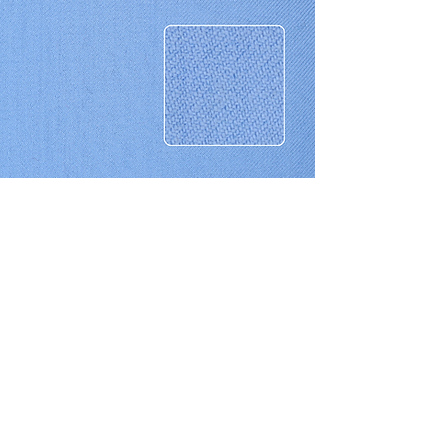
CONTACTO
Celular: 315 229 41 54
E- mail:
ventas@dysatex.com
-
info@dysatex.com
© 2026 DYSATEX S.A.S. - BOGOTÁ, COLOMBIA