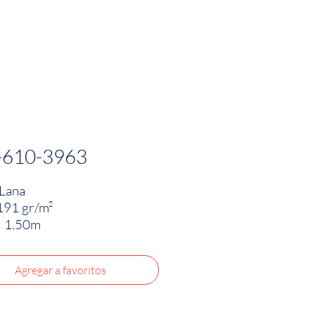
PRODUCTOS
INNOVACIÓN TEXTIL
CONTA
-610-3963
Lana
191 gr/m²
: 1.50m
Agregar a favoritos